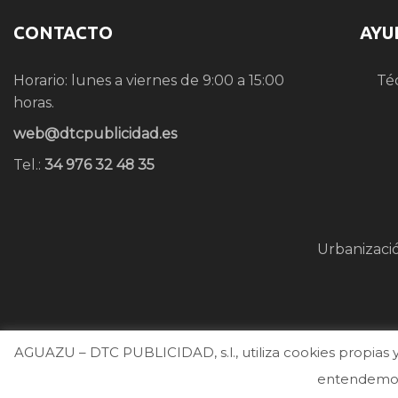
CONTACTO
AYU
Horario: lunes a viernes de 9:00 a 15:00
Té
horas.
web@dtcpublicidad.es
Tel.:
34 976 32 48 35
Urbanizaci
AGUAZU – DTC PUBLICIDAD, s.l., utiliza cookies propias y 
entendemos 
2