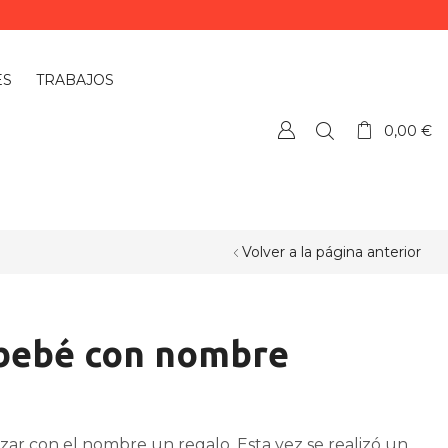
ES
TRABAJOS
0,00
€
Volver a la página anterior
 bebé con nombre
zar con el nombre un regalo. Esta vez se realizó un