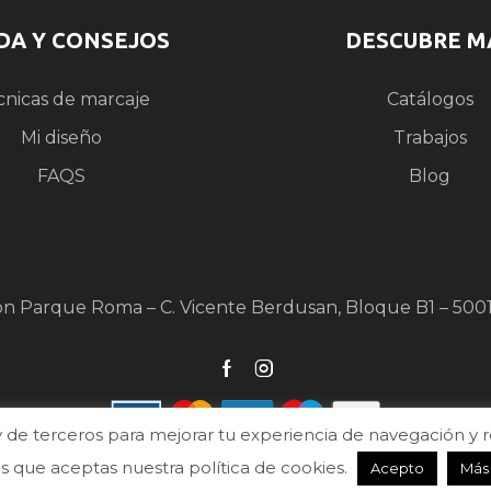
DA Y CONSEJOS
DESCUBRE M
cnicas de marcaje
Catálogos
Mi diseño
Trabajos
FAQS
Blog
ón Parque Roma – C. Vicente Berdusan, Bloque B1 – 500
de terceros para mejorar tu experiencia de navegación y real
que aceptas nuestra política de cookies.
Acepto
Más
026 Ⓒ DTC Publicidad | Todos los derechos reservados |
Diseño y desarrollo we