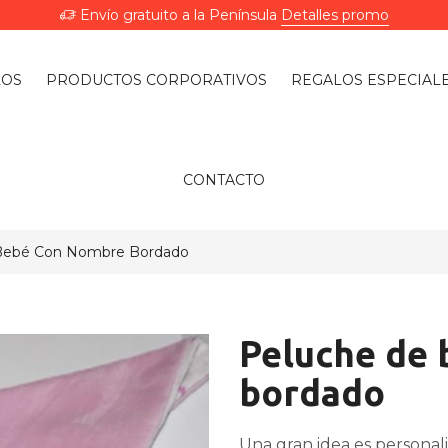
Envío gratuito a la Península
Detalles promo
LOS
PRODUCTOS CORPORATIVOS
REGALOS ESPECIAL
CONTACTO
Bebé Con Nombre Bordado
Peluche de
bordado
Una gran idea es personali