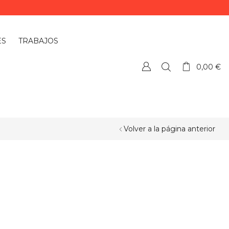
ES
TRABAJOS
0,00
€
Volver a la página anterior
¿QUIERES PERSONALIZAR ALGÚN
PRODUCTO?
Si quieres personalizar algún
producto o necesitas más información,