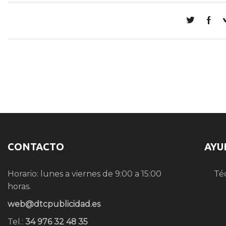
CONTACTO
AYU
Horario: lunes a viernes de 9:00 a 15:00
Té
horas.
web@dtcpublicidad.es
Tel.:
34 976 32 48 35