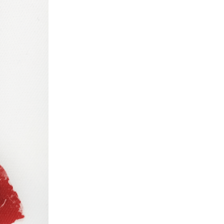
rellena el siguiente formulario.
Nombre
*
Email
*
Mensaje