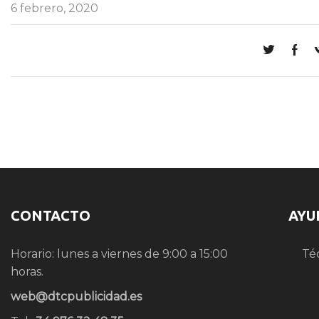
6 febrero, 2020
CONTACTO
AYU
Horario: lunes a viernes de 9:00 a 15:00
Té
horas.
web@dtcpublicidad.es