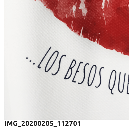
IMG_20200205_112701