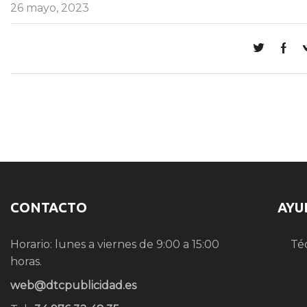
26 mayo, 2023
CONTACTO
AYU
Horario: lunes a viernes de 9:00 a 15:00
Té
horas.
web@dtcpublicidad.es