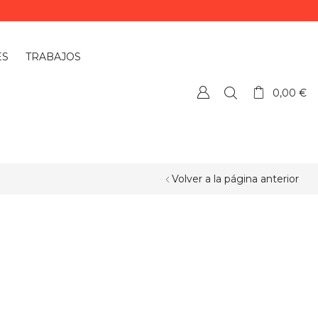
ES
TRABAJOS
0,00
€
Volver a la página anterior
¿QUIERES PERSONALIZAR ALGÚN
PRODUCTO?
Si quieres personalizar algún
producto o necesitas más información,