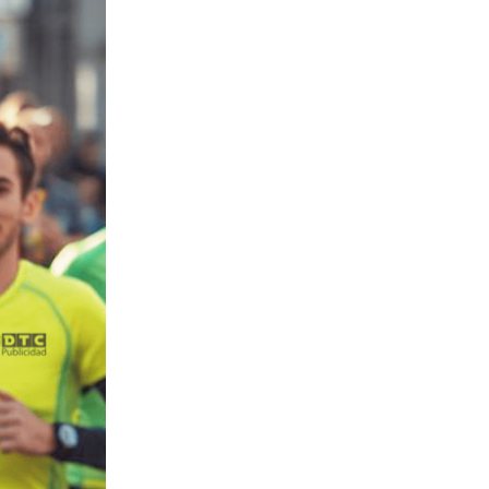
rellena el siguiente formulario.
Nombre
*
Email
*
Mensaje