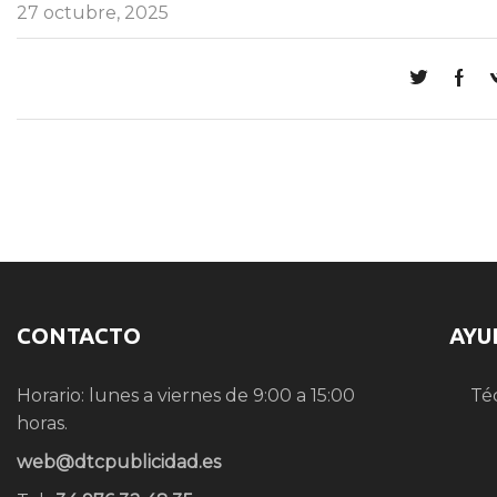
27 octubre, 2025
CONTACTO
AYU
Horario: lunes a viernes de 9:00 a 15:00
Té
horas.
web@dtcpublicidad.es