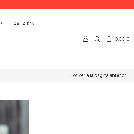
ES
TRABAJOS
0,00
€
Volver a la página anterior
¿QUIERES PERSONALIZAR ALGÚN
PRODUCTO?
Si quieres personalizar algún
producto o necesitas más información,