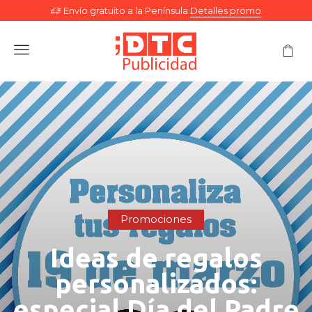
Envío gratuito a la Península
Detalles promo
Menu
Promociones
Ideas de regalos
personalizados:
especial Día del Padre