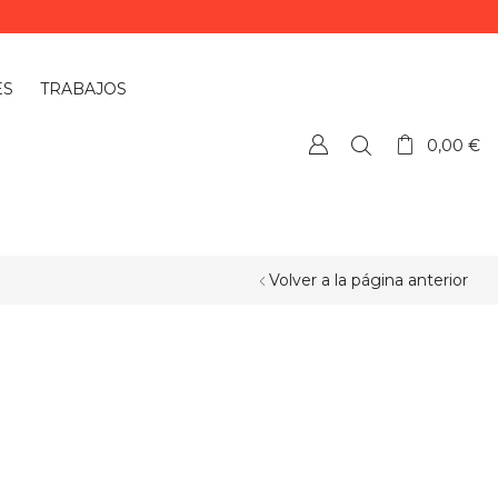
ES
TRABAJOS
0,00
€
Volver a la página anterior
¿QUIERES PERSONALIZAR ALGÚN
PRODUCTO?
Si quieres personalizar algún
producto o necesitas más información,