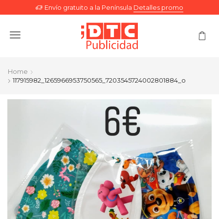
Envío gratuito a la Península
Detalles promo
Menu
Home
117915982_1265966953750565_7203545724002801884_o