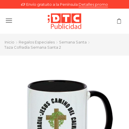
Envío gratuito a la Península
Detalles promo
Menu
Inicio
Regalos Especiales
Semana Santa
Taza Cofradía Semana Santa 2