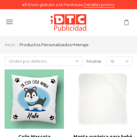
Envío gratuito a la Península
Detalles promo
Menu
Inicio
Productos Personalizados>Menaje
Mostrar
Cojín Mascota
Manta orgánica para bebé