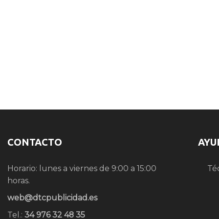
CONTACTO
AYU
Horario: lunes a viernes de 9:00 a 15:00
Té
horas.
web@dtcpublicidad.es
Tel.:
34 976 32 48 35