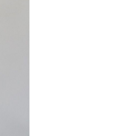
rellena el siguiente formulario.
Nombre
*
Email
*
Mensaje