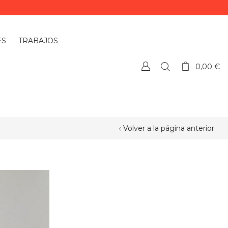
ES
TRABAJOS
0,00
€
Volver a la página anterior
¿QUIERES PERSONALIZAR ALGÚN
PRODUCTO?
Si quieres personalizar algún
producto o necesitas más información,