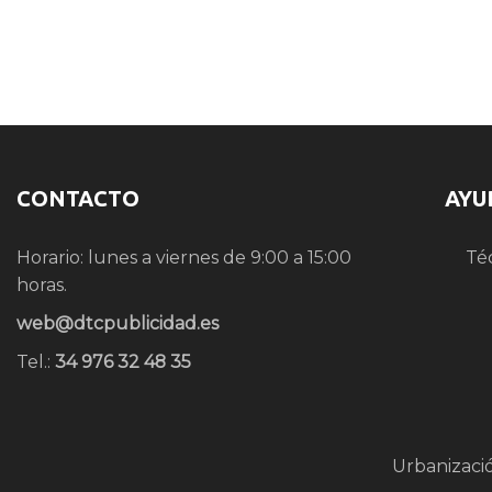
CONTACTO
AYU
Horario: lunes a viernes de 9:00 a 15:00
Té
horas.
web@dtcpublicidad.es
Tel.:
34 976 32 48 35
Urbanizaci