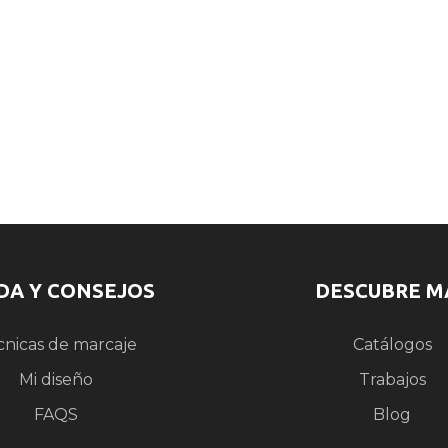
DA Y CONSEJOS
DESCUBRE M
cnicas de marcaje
Catálogos
Mi diseño
Trabajos
FAQS
Blog