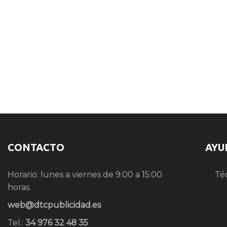
CONTACTO
AYU
Horario: lunes a viernes de 9:00 a 15:00
Té
horas.
web@dtcpublicidad.es
Tel.:
34 976 32 48 35