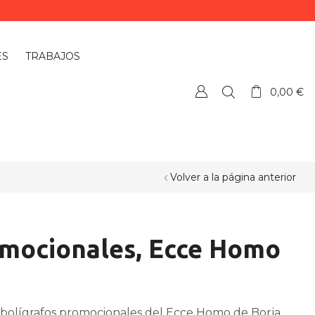
ES
TRABAJOS
0,00
€
Volver a la página anterior
mocionales, Ecce Homo
 bolígrafos promocionales del Ecce Homo de Borja.