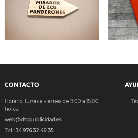
CONTACTO
AYU
Horario: lunes a viernes de 9:00 a 15:00
Té
horas.
web@dtcpublicidad.es
Tel.:
34 976 32 48 35