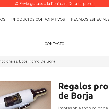
Envío gratuito a la Península
Detalles promo
LOS
PRODUCTOS CORPORATIVOS
REGALOS ESPECIAL
CONTACTO
ocionales, Ecce Homo De Borja
Regalos pro
de Borja
Impresión a todo color de