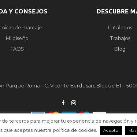
DA Y CONSEJOS
DESCUBRE M
cnicas de marcaje
Catálogos
Mi diseño
Trabajos
FAQS
Blog
ón Parque Roma – C. Vicente Berdusan, Bloque B1 – 500
de terceros para mejorar tu experiencia de navegación y real
que aceptas nuestra política de cookies.
Acepto
Más
026 Ⓒ DTC Publicidad | Todos los derechos reservados |
Diseño y desarrollo we