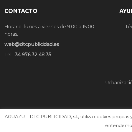
CONTACTO
AYU
Horario: lunes a viernes de 9:00 a 15:00
Té
horas.
web@dtcpublicidad.es
Tel.:
34 976 32 48 35
Urbanizaci
AGUAZU – DTC PUBLICIDAD, s.l., utiliza cookies propias y 
entendemos 
2